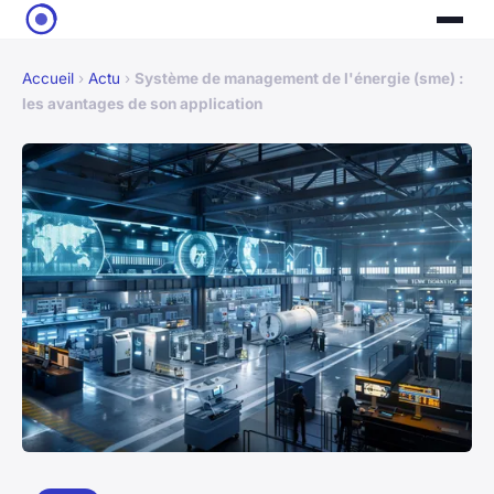
Accueil
›
Actu
›
Système de management de l'énergie (sme) :
les avantages de son application