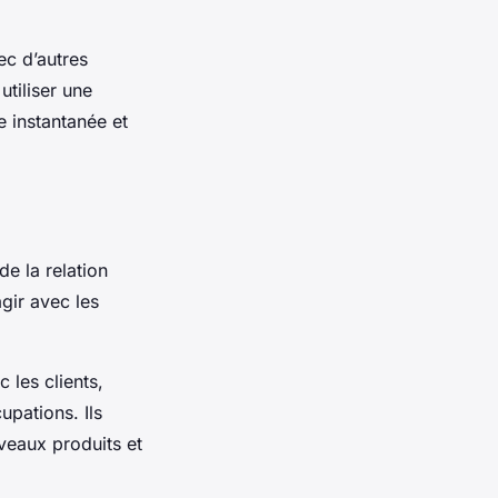
ec d’autres
utiliser une
e instantanée et
e la relation
agir avec les
 les clients,
upations. Ils
veaux produits et