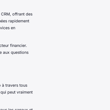
la CRM, offrant des
nnées rapidement
rvices en
teur financier.
e aux questions
e
à travers tous
e qui peut vraiment
tous les canaux et