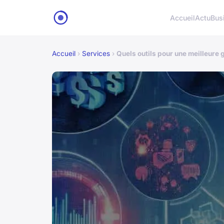
Accueil
Actu
Bus
Accueil
›
Services
›
Quels outils pour une meilleure g