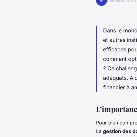
M
mathieu
7 mars
Dans le monde
et autres ins
efficaces pou
comment optim
? Ce challeng
adéquats. Alo
financier à a
L’importanc
Pour bien compren
La
gestion des 