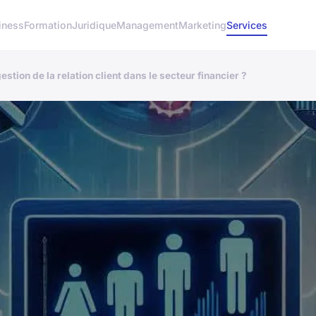
iness
Formation
Juridique
Management
Marketing
Services
estion de la relation client dans le secteur financier ?