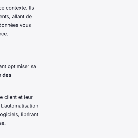
ce contexte. Ils
ents, allant de
s données vous
nce.
ant optimiser sa
e des
 client et leur
 L’automatisation
giciels, libérant
se.