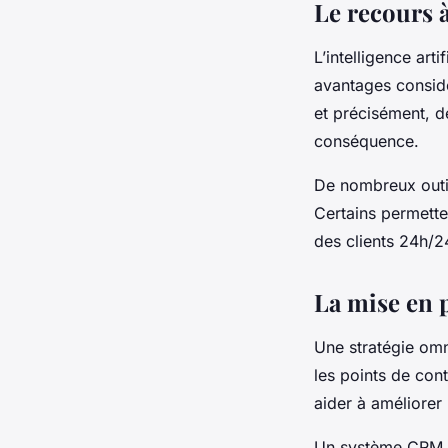
Le recours à 
L’intelligence art
avantages considé
et précisément, d
conséquence.
De nombreux outils
Certains permette
des clients 24h/24
La mise en 
Une stratégie omn
les points de cont
aider à améliorer 
Un système CRM om