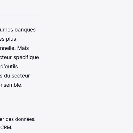
our les banques
es plus
nnelle. Mais
cteur spécifique
d’outils
es du secteur
 ensemble.
ser des données.
e CRM.