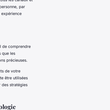
 personne, par
e expérience
tiel de comprendre
s que les
ons précieuses.
cts de votre
e être utilisées
r des stratégies
ologie