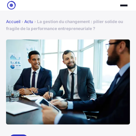
Accueil
›
Actu
›
La gestion du changement : pilier solide ou
fragile de la performance entrepreneuriale ?