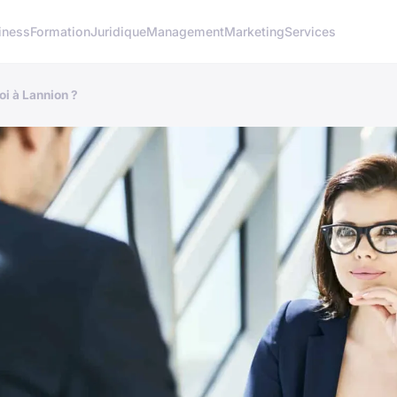
iness
Formation
Juridique
Management
Marketing
Services
i à Lannion ?