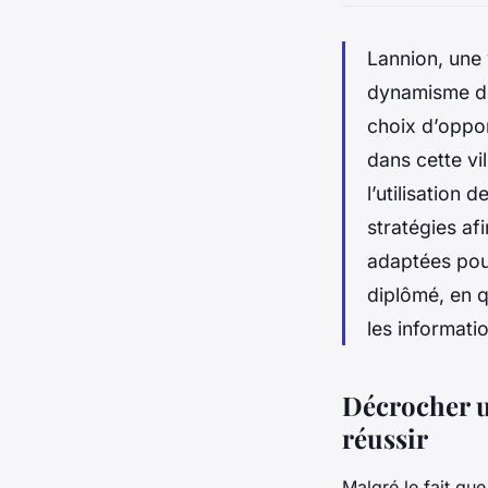
Lannion, une 
dynamisme de 
choix d’oppor
dans cette vi
l’utilisation 
stratégies af
adaptées pour
diplômé, en q
les informati
Décrocher u
réussir
Malgré le fait qu