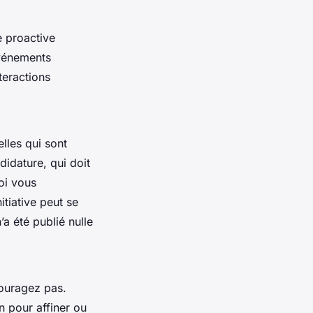
e proactive
événements
teractions
elles qui sont
didature, qui doit
oi vous
itiative peut se
’a été publié nulle
couragez pas.
n pour affiner ou