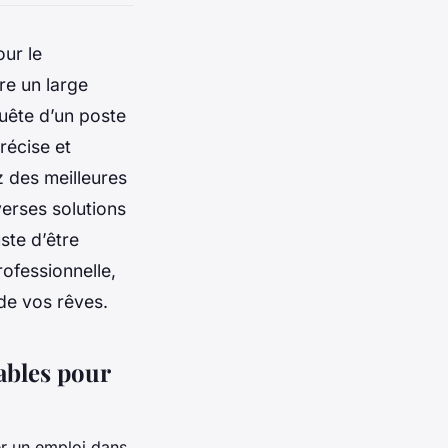
our le
re un large
uête d’un poste
récise et
ez des meilleures
verses solutions
ste d’être
ofessionnelle,
 de vos rêves.
ables pour
er un emploi dans