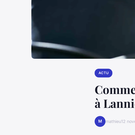
ACTU
Commen
à Lanni
M
mathieu
12 no