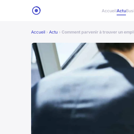
Accueil
Actu
Bus
Accueil
›
Actu
›
Comment parvenir à trouver un emplo