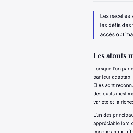
Les nacelles 
les défis des 
accès optimal
Les atouts m
Lorsque l’on parl
par leur adaptabili
Elles sont reconnu
des outils inesti
variété et la ric
L’un des principa
appréciable lors 
conçues pour offri