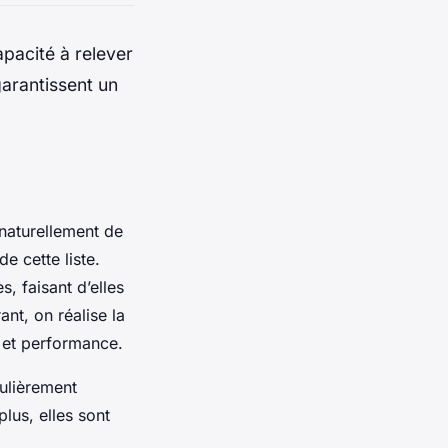
apacité à relever
 garantissent un
 naturellement de
de cette liste.
s, faisant d’elles
nt, on réalise la
é et performance.
culièrement
lus, elles sont