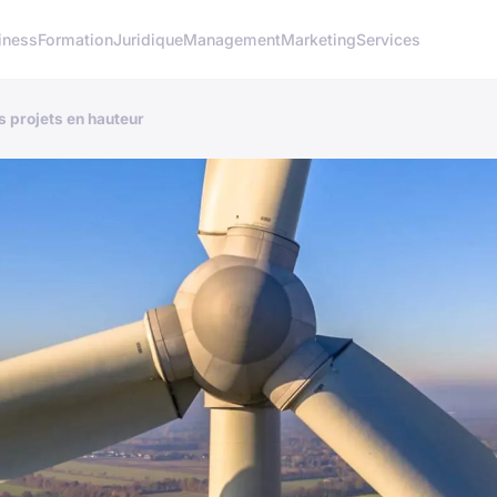
iness
Formation
Juridique
Management
Marketing
Services
s projets en hauteur