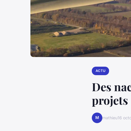
ACTU
Des nac
projets
M
mathieu
16 oct