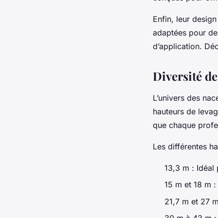
Enfin, leur design
adaptées pour des
d’application. Déc
Diversité de
L’univers des nac
hauteurs de levag
que chaque profes
Les différentes h
13,3 m : Idéal
15 m et 18 m :
21,7 m et 27 m
30 m à 43 m : 