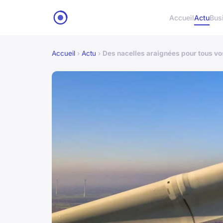
Accueil
Actu
Bus
Accueil
›
Actu
›
Des nacelles araignées pour tous vo