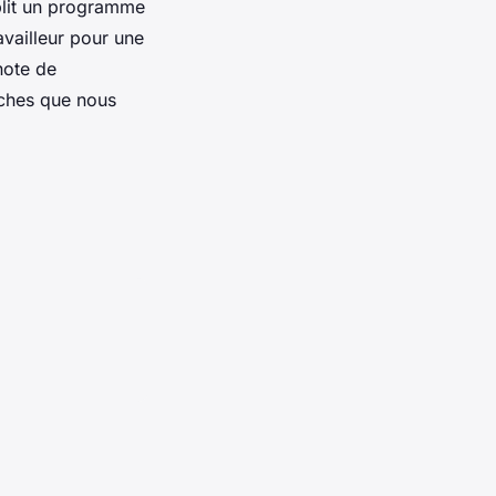
ablit un programme
availleur pour une
note de
âches que nous