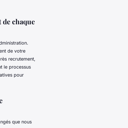
t de chaque
dministration.
ment de votre
après recrutement,
nt le processus
atives pour
e
congés que nous