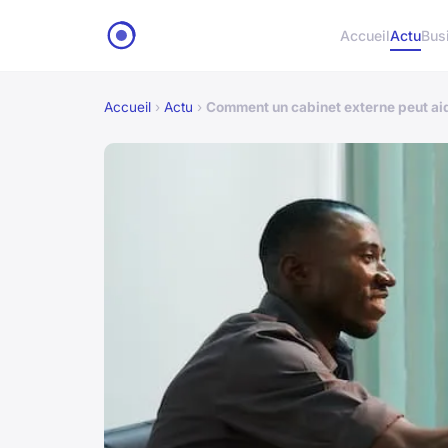
Accueil
Actu
Bus
Accueil
›
Actu
›
Comment un cabinet externe peut aide