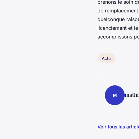
prenons le soin de
de remplacement po
quelconque raison
licenciement et 
accomplissons pou
Actu
mathi
M
Voir tous les artic