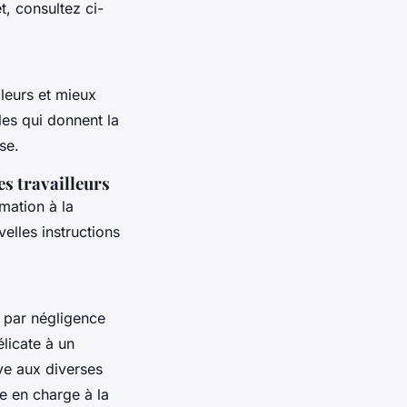
t, consultez ci-
lleurs et mieux
les qui donnent la
ise.
s travailleurs
rmation à la
elles instructions
s par négligence
élicate à un
ve aux diverses
se en charge à la