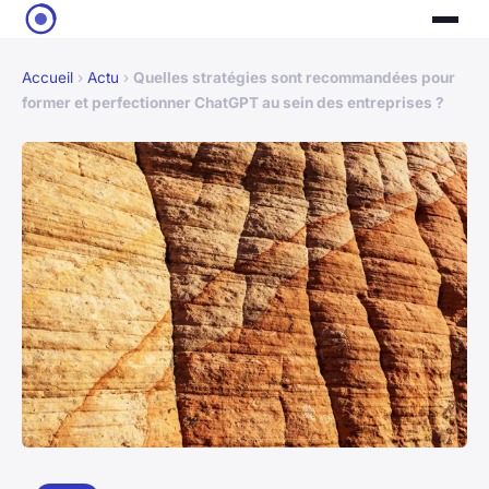
Accueil
›
Actu
›
Quelles stratégies sont recommandées pour
former et perfectionner ChatGPT au sein des entreprises ?